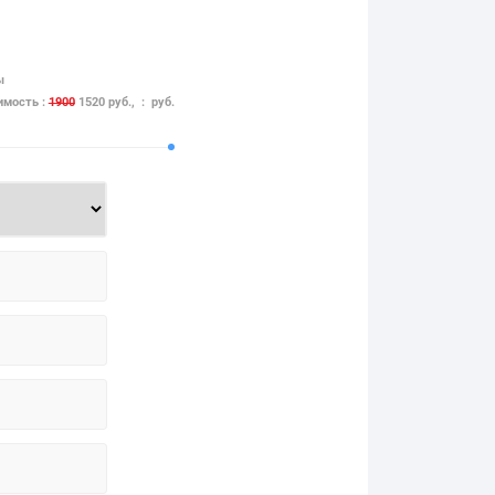
ы
имость :
1900
1520 руб., : руб.