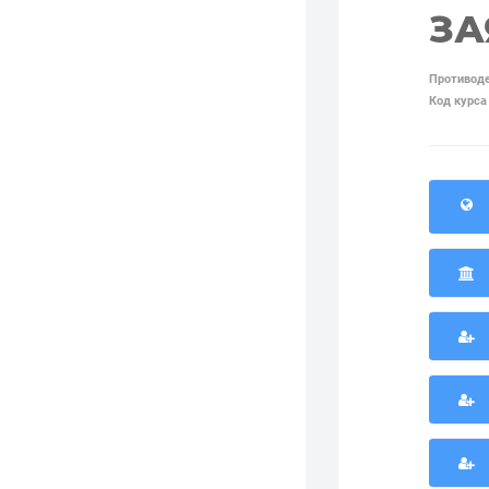
ЗА
Противоде
Код курса